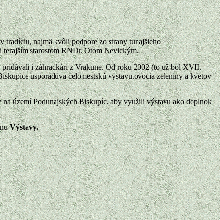
v tradíciu, najmä kvôli podpore zo strany tunajšieho
 i terajším starostom RNDr. Otom Nevickým.
ridávali i záhradkári z Vrakune. Od roku 2002 (to už bol XVII.
Biskupice usporadúva celomestskú výstavu.ovocia zeleniny a kvetov
y na území Podunajských Biskupíc, aby využili výstavu ako doplnok
menu
Výstavy.