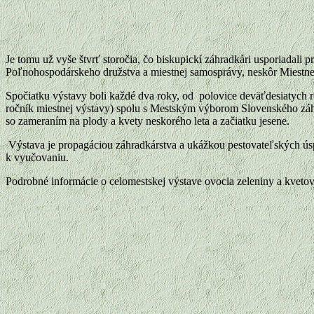
Je tomu už vyše štvrť storočia, čo biskupickí záhradkári usporiadali 
Poľnohospodárskeho družstva a miestnej samosprávy, neskôr Miestn
Spočiatku výstavy boli každé dva roky, od polovice deväťdesiatych 
ročník miestnej výstavy) spolu s Mestským výborom Slovenského záhr
so zameraním na plody a kvety neskorého leta a začiatku jesene.
Výstava je propagáciou záhradkárstva a ukážkou pestovateľských ús
k vyučovaniu.
Podrobné informácie o celomestskej výstave ovocia zeleniny a kveto