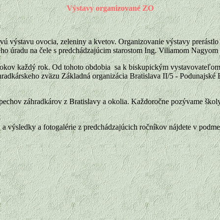
Výstavy organizované ZO
prvú výstavu ovocia, zeleniny a kvetov. Organizovanie výstavy prerástlo 
eho úradu na čele s predchádzajúcim starostom Ing. Viliamom Nagyom
rokov každý rok. Od tohoto obdobia sa k biskupickým vystavovateľom p
adkárskeho zväzu Základná organizácia Bratislava II/5 - Podunajské 
pechov záhradkárov z Bratislavy a okolia. Každoročne pozývame škol
v a výsledky a fotogalérie z predchádzajúcich ročníkov nájdete v pod